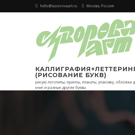
Перейти
hello@suvorovaart.ru
Москва, Россия
к
содержимому
КАЛЛИГРАФИЯ+ЛЕТТЕРИН
(РИСОВАНИЕ БУКВ)
рисую логотипы, принты, плакаты, упаковку, обложки 
книг и разные другие буквы