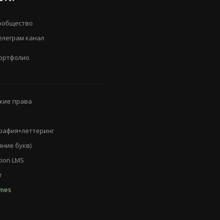
ообщество
елеграм канал
ортфолио
кие права
рафия+леттеринг
ание букв)
tion LMS
т
emes