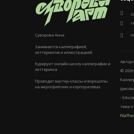
с
т
Суворова Анна
п
Занимается каллиграфией,
леттерингом и иллюстрацией
Авторс
Курирует онлайн-школу каллиграфии и
леттеринга
© 2026
Каллиг
Проводит мастер-классы и воркшопы
на мероприятиях и корпоративах
(рисов
-
Educa
тема о
FilaTh