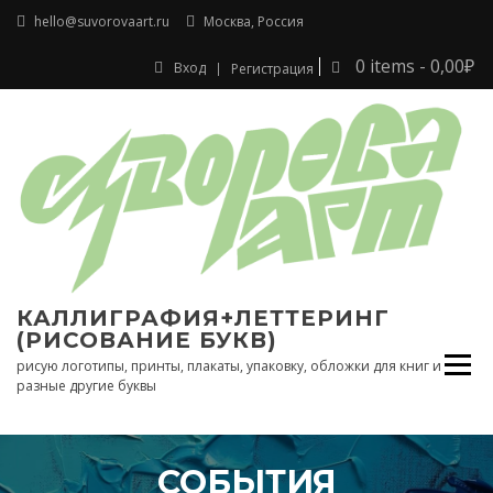
Перейти
hello@suvorovaart.ru
Москва, Россия
к
содержимому
0 items -
0,00
₽
Вход
Регистрация
КАЛЛИГРАФИЯ+ЛЕТТЕРИНГ
(РИСОВАНИЕ БУКВ)
рисую логотипы, принты, плакаты, упаковку, обложки для книг и
разные другие буквы
СОБЫТИЯ