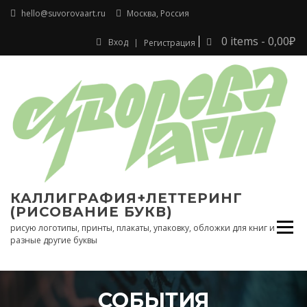
Перейти
hello@suvorovaart.ru
Москва, Россия
к
содержимому
0 items -
0,00
₽
Вход
Регистрация
КАЛЛИГРАФИЯ+ЛЕТТЕРИНГ
(РИСОВАНИЕ БУКВ)
рисую логотипы, принты, плакаты, упаковку, обложки для книг и
разные другие буквы
СОБЫТИЯ