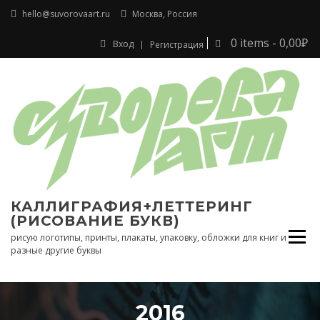
Перейти
hello@suvorovaart.ru
Москва, Россия
к
содержимому
0 items -
0,00
₽
Вход
Регистрация
КАЛЛИГРАФИЯ+ЛЕТТЕРИНГ
(РИСОВАНИЕ БУКВ)
рисую логотипы, принты, плакаты, упаковку, обложки для книг и
разные другие буквы
2016